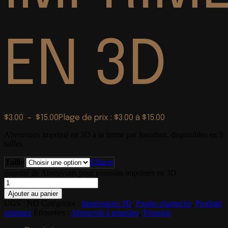
EN 3D
$
3.00
–
$
15.00
Plage de prix : $3.00 à $15.00
Abreuvoirs imprimé en 3D à la ferme par Jonathan, disponibles en 3
tailles.
Taille
Effacer
quantité de Abreuvoirs pour poussins imprimés en 3D
Ajouter au panier
UGS :
ND
Catégories :
Impressions 3D
,
Poules chantecler
,
Produits
animaux
Étiquettes :
Abreuvoir à poussins
,
Poussins