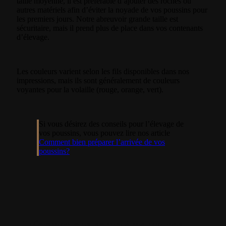
taille moyenne, il est préférable d’ajouter des roches ou
autres matériels afin d’éviter la noyade de vos poussins pour
les premiers jours. Notre abreuvoir grande taille est
sécuritaire, mais il prend plus de place dans vos contenants
d’élevage.
Les couleurs varient selon les fils disponibles dans nos
impressions, mais ils sont généralement de couleurs
voyantes pour la volaille (rouge, orange, vert).
Si vous désirez des conseils pour l’élevage de
vos poussins, vous pouvez lire nos article
Comment bien préparer l’arrivée de vos
poussins?
Informations complémentaires