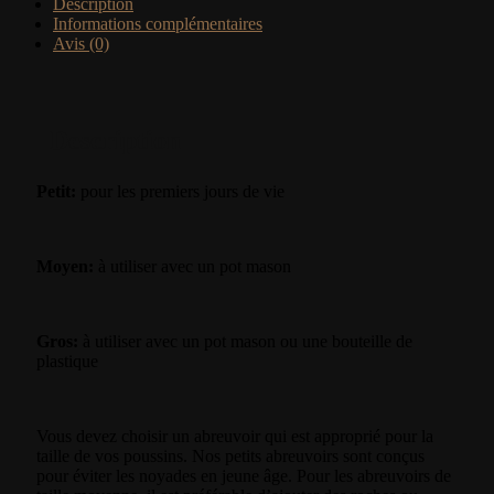
Description
Informations complémentaires
Avis (0)
Description
Petit:
pour les premiers jours de vie
Moyen:
à utiliser avec un pot mason
Gros:
à utiliser avec un pot mason ou une bouteille de
plastique
Vous devez choisir un abreuvoir qui est approprié pour la
taille de vos poussins. Nos petits abreuvoirs sont conçus
pour éviter les noyades en jeune âge. Pour les abreuvoirs de