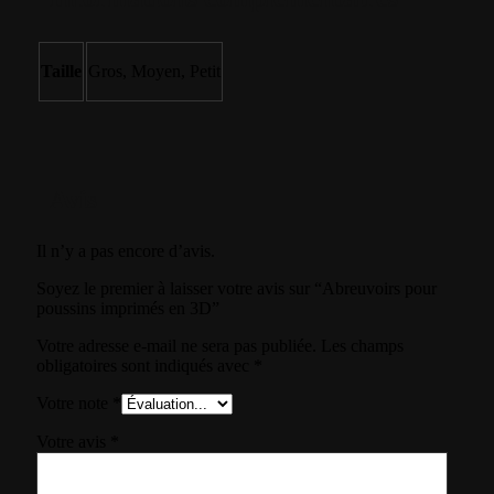
Taille
Gros, Moyen, Petit
Avis
Il n’y a pas encore d’avis.
Soyez le premier à laisser votre avis sur “Abreuvoirs pour
poussins imprimés en 3D”
Votre adresse e-mail ne sera pas publiée.
Les champs
obligatoires sont indiqués avec
*
Votre note
*
Votre avis
*