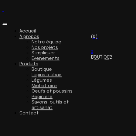
Accueil
À propos
(0)
Notre équipe
Nos projets
0
S’impliquer
BOUTIQUE
Événements
Produits
Boutique
Lapins à chair
Légumes
Miel et cire
Oeufs et poussins
Pépinière
Savons, outils et
artisanat
Contact