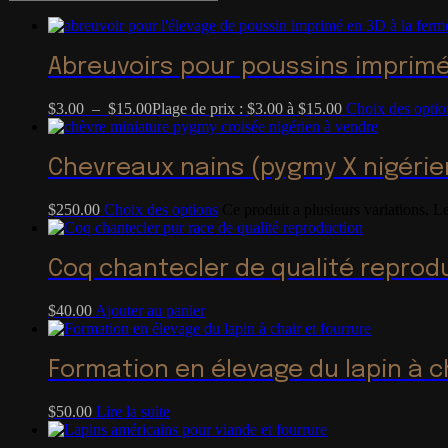
Abreuvoirs pour poussins imprim
$
3.00
–
$
15.00
Plage de prix : $3.00 à $15.00
Choix des optio
Chevreaux nains (pygmy X nigérie
$
250.00
Choix des options
Ce produit a plusieurs variations. L
Coq chantecler de qualité reprod
$
40.00
Ajouter au panier
Formation en élevage du lapin à c
$
50.00
Lire la suite