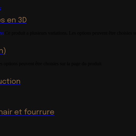
és en 3D
ns
Ce produit a plusieurs variations. Les options peuvent être choisies s
n)
es options peuvent être choisies sur la page du produit
uction
hair et fourrure