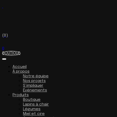
(0)
0
BOUTIQUE
Accueil
À propos
Notre équipe
Nos projets
S’impliquer
Événements
Produits
Boutique
Lapins à chair
Légumes
Miel et cire