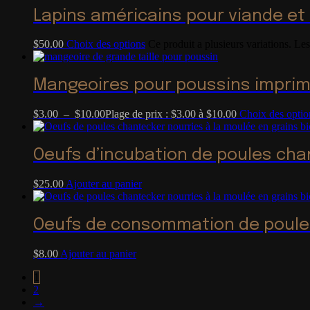
Lapins américains pour viande et
$
50.00
Choix des options
Ce produit a plusieurs variations. Les
Mangeoires pour poussins imprim
$
3.00
–
$
10.00
Plage de prix : $3.00 à $10.00
Choix des optio
Oeufs d’incubation de poules cha
$
25.00
Ajouter au panier
Oeufs de consommation de poule
$
8.00
Ajouter au panier
1
2
→