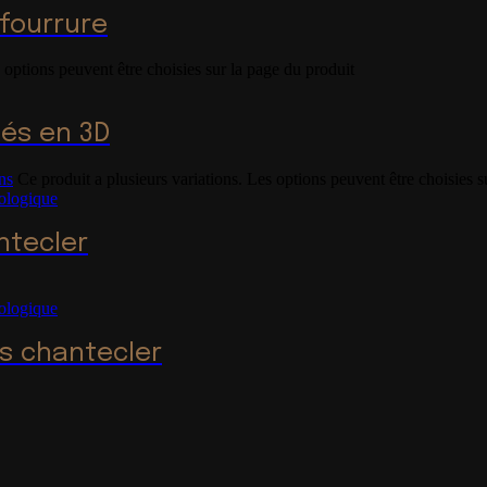
 fourrure
 options peuvent être choisies sur la page du produit
és en 3D
ns
Ce produit a plusieurs variations. Les options peuvent être choisies s
ntecler
s chantecler