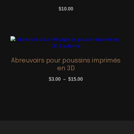
$
10.00
Ce
produit
a
plusieurs
Abreuvoirs pour poussins imprimés
variations.
en 3D
Les
options
Plage
$
3.00
–
$
15.00
peuvent
de
être
prix :
choisies
$3.00
sur
à
la
page
$15.00
du
produit