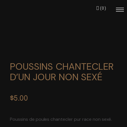
(0)
Notre équipe
POUSSINS CHANTECLER
Nos projets
D’UN JOUR NON SEXÉ
S’impliquer
$
5.00
Événements
Poussins de poules chantecler pur race non sexé.