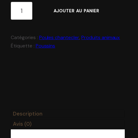
Boutique
AJOUTER AU PANIER
Lapins à chair
Légumes
Catégories :
Poules chantecler
,
Produits animaux
Étiquette :
Poussins
Miel et cire
Oeufs et poussins
Pépinière
Savons, outils et artisanat
Description
Avis (0)