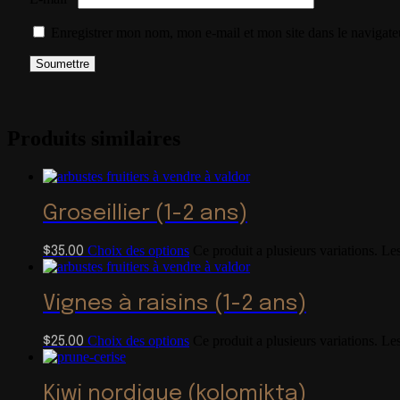
Enregistrer mon nom, mon e-mail et mon site dans le navigat
Produits similaires
Groseillier (1-2 ans)
Choix des options
Ce produit a plusieurs variations. Le
$
35.00
Vignes à raisins (1-2 ans)
Choix des options
Ce produit a plusieurs variations. Le
$
25.00
Kiwi nordique (kolomikta)