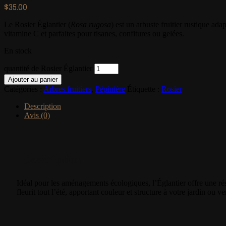
$
35.00
Le Rosier Églantier (
Rosa rugosa
) est un arbuste fruitier rustique a
vitamine C et parfaites pour tisanes, confitures ou gelées.
En stock
quantité de Rosier Églantier
Ajouter au panier
Catégories :
Arbres fruitiers
,
Pépinière
Étiquette :
Rosier
Description
Avis (0)
Description
Idéal pour les aménagements écologiques, l’Églantier offre une rés
fleurit tout l’été, apportant couleur et structure à votre jardin ou 