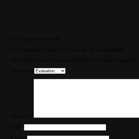
Avis
Il n’y a pas encore d’avis.
Soyez le premier à laisser votre avis sur “Rosier Églantier”
Votre adresse e-mail ne sera pas publiée.
Les champs obligatoires
Votre note
*
Votre avis
*
Nom
*
E-mail
*