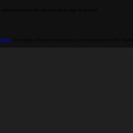
s options peuvent être choisies sur la page du produit
ptions
Ce produit a plusieurs variations. Les options peuvent être choisi