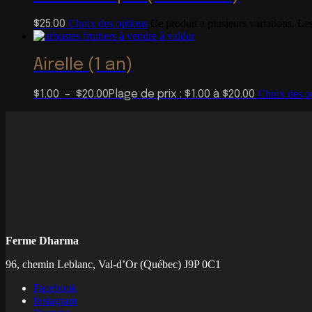
Choix des options
Ce produit a plusieurs variations. Le
$
25.00
Airelle (1 an)
Choix des o
$
1.00
–
$
20.00
Plage de prix : $1.00 à $20.00
Ferme Dharma
96, chemin Leblanc, Val-d’Or (Québec) J9P 0C1
Facebook
Instagram