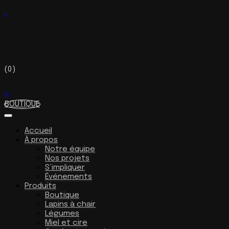
(0)
0
BOUTIQUE
Accueil
À propos
Notre équipe
Nos projets
S’impliquer
Événements
Produits
Boutique
Lapins à chair
Légumes
Miel et cire