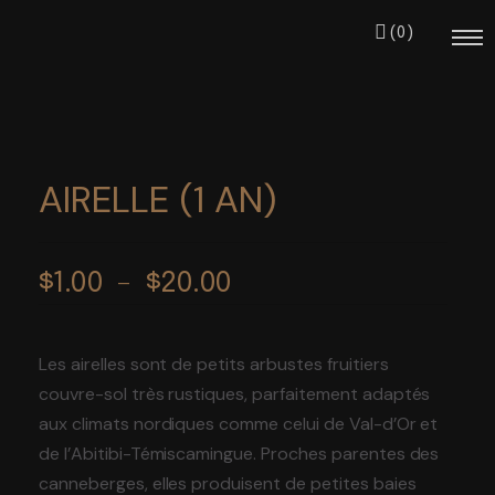
(0)
AIRELLE (1 AN)
Notre équipe
Plage
Nos projets
$
1.00
–
$
20.00
de
S’impliquer
prix :
Les airelles sont de petits arbustes fruitiers
$1.00
Événements
couvre-sol très rustiques, parfaitement adaptés
à
$20.00
aux climats nordiques comme celui de Val-d’Or et
de l’Abitibi-Témiscamingue. Proches parentes des
canneberges, elles produisent de petites baies