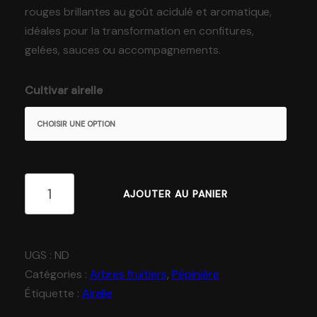
Boutique
rouges brillantes au goût acidulé et aromatique,
idéales pour la transformation en confitures,
Lapins à chair
gelées, sauces ou accompagnements.
Légumes
Cultivar airelle
Miel et cire
Oeufs et poussins
Pépinière
AJOUTER AU PANIER
Savons, outils et artisanat
UGS :
ND
Catégories :
Arbres fruitiers
,
Pépinière
Étiquette :
Airelle