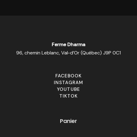
être
choisies
sur
la
page
du
produit
Ferme Dharma
96, chemin Leblanc, Val-d’Or (Québec) J9P 0C1
FACEBOOK
INSTAGRAM
YOUTUBE
TIKTOK
Panier