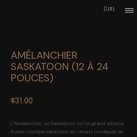
(0)
AMÉLANCHIER
Notre équipe
SASKATOON (12 À 24
POUCES)
Nos projets
S’impliquer
$
31.00
Événements
L’Amélanchier, ou Saskatoon, est un grand arbuste
fruitier rustique idéal pour les climats nordiques de