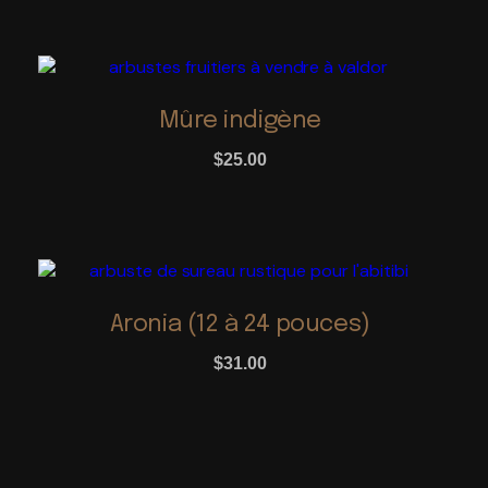
options
peuvent
être
choisies
sur
Mûre indigène
la
page
$
25.00
du
produit
Aronia (12 à 24 pouces)
$
31.00