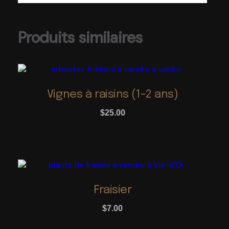
Produits similaires
Ce
produit
a
Vignes à raisins (1-2 ans)
plusieurs
variations.
$
25.00
Les
options
peuvent
être
Ce
choisies
produit
sur
a
Fraisier
la
plusieurs
page
variations.
$
7.00
du
Les
produit