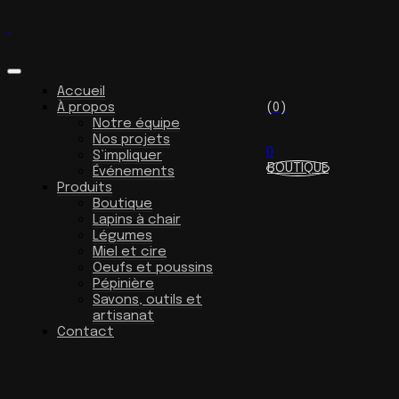
Accueil
À propos
(0)
Notre équipe
Nos projets
0
S’impliquer
BOUTIQUE
Événements
Produits
Boutique
Lapins à chair
Légumes
Miel et cire
Oeufs et poussins
Pépinière
Savons, outils et
artisanat
Contact