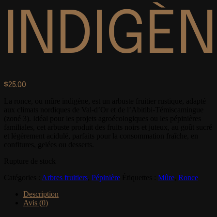
INDIGÈ
$
25.00
La ronce, ou mûre indigène, est un arbuste fruitier rustique, adapté
aux climats nordiques de Val-d’Or et de l’Abitibi-Témiscamingue
(zoné 3). Idéal pour les projets agroécologiques ou les pépinières
familiales, cet arbuste produit des fruits noirs et juteux, au goût sucré
et légèrement acidulé, parfaits pour la consommation fraîche, en
confitures, gelées ou desserts.
Rupture de stock
Catégories :
Arbres fruitiers
,
Pépinière
Étiquettes :
Mûre
,
Ronce
Description
Avis (0)