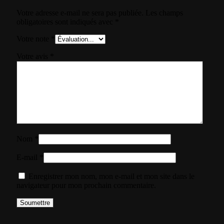
Votre adresse e-mail ne sera pas publiée.
Les champs
obligatoires sont indiqués avec
*
Votre note
*
Votre avis
*
Nom
*
E-mail
*
Enregistrer mon nom, mon e-mail et mon site dans le
navigateur pour mon prochain commentaire.