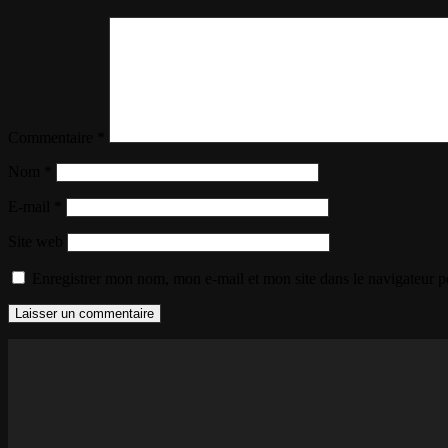
Commentaire
*
Nom
*
E-mail
*
Site web
Enregistrer mon nom, mon e-mail et mon site dans le navigateur