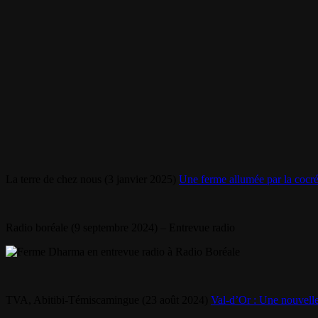
La terre de chez nous (3 janvier 2025)
Une ferme allumée par la cocré
Radio boréale (9 septembre 2024) – Entrevue radio
TVA, Abitibi-Témiscamingue (23 août 2024)
Val-d’Or : Une nouvelle