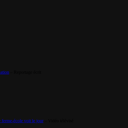
ation
– Reportage écrit
 ferme-école voit le jour
– Vidéo télévisé