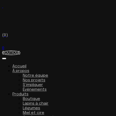
(0)
0
BOUTIQUE
Accueil
À propos
Notre équipe
Nos projets
S’impliquer
Événements
Produits
Boutique
Lapins à chair
Légumes
Miel et cire