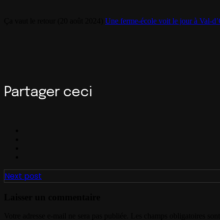
Ça vaut le retour (20 août 2024)
Une ferme-école voit le jour à Val-d
Partager ceci
Next post
Laisser un commentaire
Votre adresse e-mail ne sera pas publiée.
Les champs obligatoires son