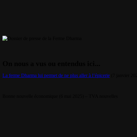
On nous a vus ou entendus ici...
La ferme Dharma lui permet de ne plus aller à l’épicerie
(7 janvier 20
Bonne nouvelle économique (6 mai 2025) – TVA nouvelles