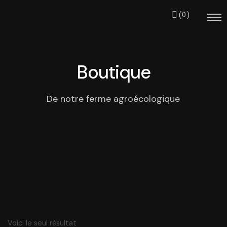
(0)
Boutique
De notre ferme agroécologique
Notre équipe
Nos projets
S’impliquer
Événements
Voici le seul résultat