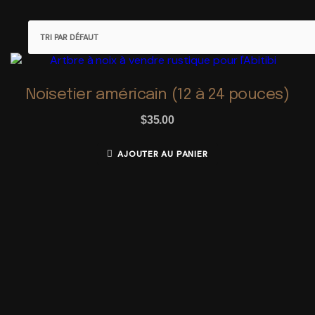
Boutique
Lapins à chair
Légumes
Noisetier américain (12 à 24 pouces)
Miel et cire
$
35.00
Oeufs et poussins
AJOUTER AU PANIER
Pépinière
Savons, outils et artisanat